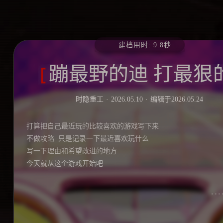
建档用时: 9.8秒
蹦最野的迪 打最狠
时隐重工
2026.05.10
编辑于
2026.05.24
打算把自己最近玩的比较喜欢的游戏写下来
不做攻略  只是记录一下最近喜欢玩什么
写一下理由和希望改进的地方
今天就从这个游戏开始吧