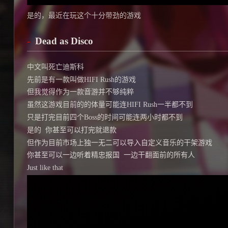
是的，最近在玩这个十分带劲的游戏
Dead as Disco
中文叫死亡迪斯科
先前是有一款叫做HIFI Rush的游戏
但我觉得作为一款音游并不够纯粹
虽然这游戏目前的的体量可能连HIFI Rush一半都不到
只是打完目前四个Boss的时间可能连两小时都不到
是的  你甚至可以打完就退款
但作为目前市场上独一无二可以导入自定义音乐的干架游戏
你甚至可以一边听着精忠报国  一边干翻面前的所有人
Just like that