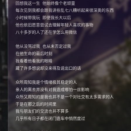
回想我这一生  他始终像个老顽童
每次见到我都会跟我讲些乱七八糟听起来很深奥的东西
小时候带我玩  即便我长大以后
他也依旧愿意尝试去理解年轻人喜欢的事物
八十多岁的人了还在学怎么用微信
他从没骂过我  也从未否定过我
在他生命的最后时刻
我看着他看我的眼睛
藏了许多想说却没来得及说出口的话
众所周知我是个情绪极其稳定的人
亲人的离去并没有对我造成哪怕一丝影响
众所又周知的是我也并不是一个对社交有太多需求的人
于是在那之后的时间里
我与朋友们的交流也并不算多
几乎所有日子都在闭门造车中悄然度过