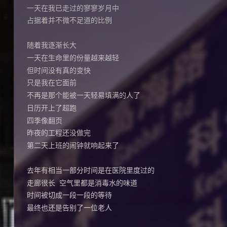
一天在我已走过的寥寥岁月中
占据着并不微不足道的比例
随着我逐渐长大
一天在生命里的份量越来越轻
但时间没有真的变快
只是我在它面前
不再是那个能被一天轻易填满的人了
日历开上了超跑
四季像翻页
昨夜的工程还没做完
第二天上班的闹钟就响起来了
去年有相当一部分时间是在医院里度过的
走廊很长  空气里都是消毒水的味道
时间被切成一段一段的等待
最终也还是告别了一位老人